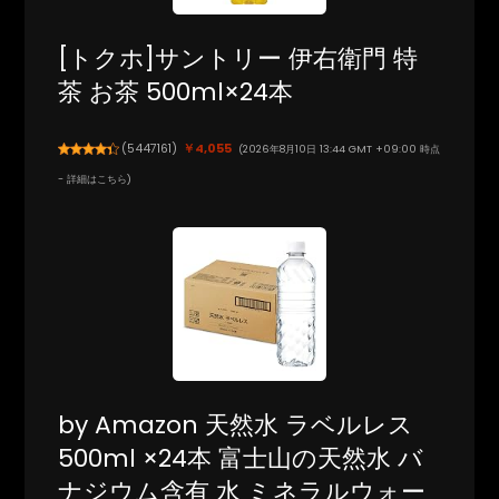
[トクホ]サントリー 伊右衛門 特
茶 お茶 500ml×24本
(
5447161
)
￥4,055
(2026年8月10日 13:44 GMT +09:00 時点
-
詳細はこちら
)
by Amazon 天然水 ラベルレス
500ml ×24本 富士山の天然水 バ
ナジウム含有 水 ミネラルウォー