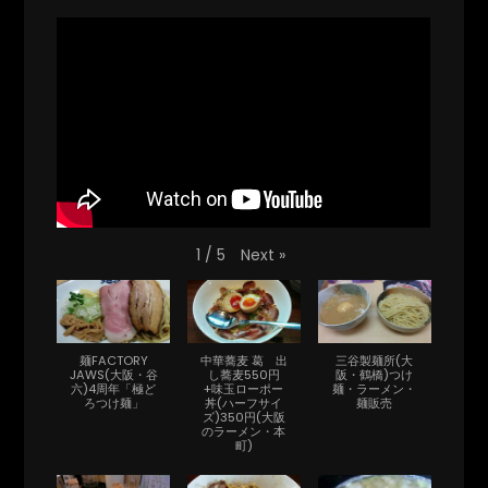
Next
»
1
/
5
麺FACTORY
中華蕎麦 葛 出
三谷製麺所(大
JAWS(大阪・谷
し蕎麦550円
阪・鶴橋)つけ
六)4周年「極ど
+味玉ローポー
麺・ラーメン・
ろつけ麺」
丼(ハーフサイ
麺販売
ズ)350円(大阪
のラーメン・本
町)