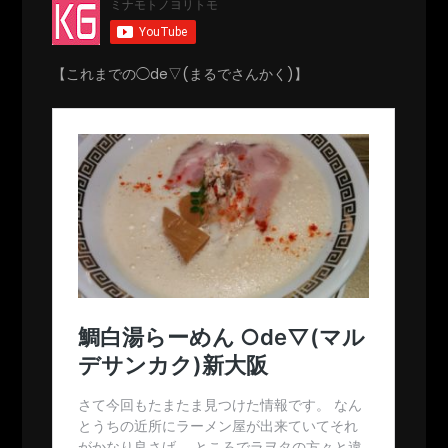
【これまでの◯de▽(まるでさんかく)】