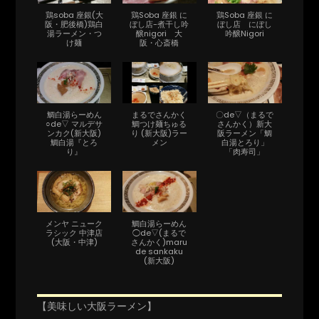
鶏soba 座銀(大
鶏Soba 座銀 に
鶏Soba 座銀 に
阪・肥後橋)鶏白
ぼし店-煮干し吟
ぼし店 にぼし
湯ラーメン・つ
醸nigori 大
吟醸Nigori
け麺
阪・心斎橋
鯛白湯らーめん
まるでさんかく
〇de▽（まるで
○de▽ マルデサ
鯛つけ麺ちゅる
さんかく）新大
ンカク(新大阪)
り (新大阪)ラー
阪ラーメン「鯛
鯛白湯『とろ
メン
白湯とろり」
り』
「肉寿司」
メンヤ ニューク
鯛白湯らーめん
ラシック 中津店
◯de▽(まるで
(大阪・中津)
さんかく)maru
de sankaku
(新大阪)
【美味しい大阪ラーメン】