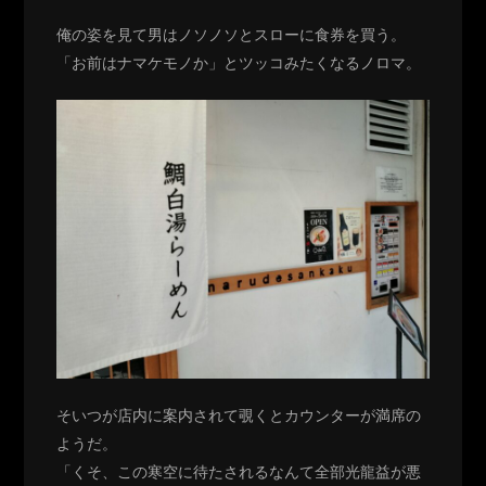
俺の姿を見て男はノソノソとスローに食券を買う。
「お前はナマケモノか」とツッコみたくなるノロマ。
そいつが店内に案内されて覗くとカウンターが満席の
ようだ。
「くそ、この寒空に待たされるなんて全部光龍益が悪