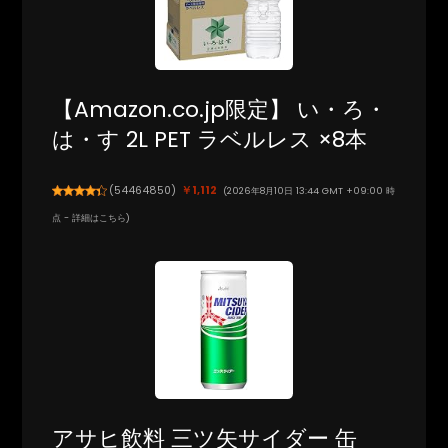
【Amazon.co.jp限定】 い・ろ・
は・す 2L PET ラベルレス ×8本
(
54464850
)
￥1,112
(2026年8月10日 13:44 GMT +09:00 時
点 -
詳細はこちら
)
アサヒ飲料 三ツ矢サイダー 缶