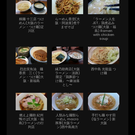
桐麺 十三店 つけ
らーめん香澄(大
「ラーメン人生
めん(大阪のラー
阪・阿波座)煮干
JET」鶏煮込み
メン・つけ麺)淀
まぜそば
つけ麺(大阪・福
川区
島) Ramen
with chicken
soup
烈志笑魚油 麺
縁乃助商店(大阪
西中島 光龍益 つ
香房 三く(ラー
ラーメン・淡路)
け麺
メン・つけ麺)大
限定『鶏豚節つ
阪・新福島
け麺』 〜麻油落
とし〜
燃えよ麺助 紀州
人類みな麺類ら
手打ち麺 やす田
鴨そば(大阪・福
ーめん macro
(塩ラーメン) 新
島)ラーメンの行
厚厚(大阪ラーメ
大阪
列店
ン)西中島南方