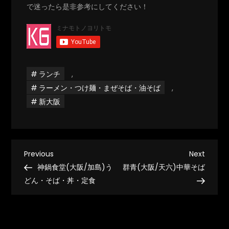
で迷ったら是非参考にしてください！
ランチ
,
ラーメン・つけ麺・まぜそば・油そば
,
新大阪
投
Previous
Next
Previous
Next
Post
Post
神鍋食堂(大阪/加島)う
群青(大阪/天六)中華そば
稿
どん・そば・丼・定食
ナ