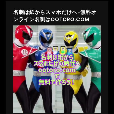
ビ
ゲ
名刺は紙からスマホだけへ-無料オ
ンライン名刺はOOTORO.COM
ー
シ
ョ
ン