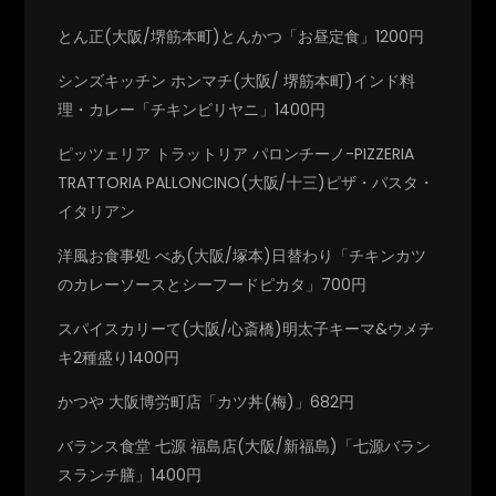
とん正(大阪/堺筋本町)とんかつ「お昼定食」1200円
シンズキッチン ホンマチ(大阪/ 堺筋本町)インド料
理・カレー「チキンビリヤニ」1400円
ピッツェリア トラットリア パロンチーノ-PIZZERIA
TRATTORIA PALLONCINO(大阪/十三)ピザ・パスタ・
イタリアン
洋風お食事処 べあ(大阪/塚本)日替わり「チキンカツ
のカレーソースとシーフードピカタ」700円
スパイスカリーて(大阪/心斎橋)明太子キーマ&ウメチ
キ2種盛り1400円
かつや 大阪博労町店「カツ丼(梅)」682円
バランス食堂 七源 福島店(大阪/新福島)「七源バラン
スランチ膳」1400円