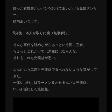
帰った女性客がカバンを忘れて追いかける金髪ダンサ
ー。
結局追いつけず。
5分後、本人が取りに戻り無事解決。
そんな事件を眺めながらあっという間に完食。
ちょっとこれだけでは満腹にはならんな。
それもこれも光龍益が悪い。
なんかもう二度と光龍益で食べれないような気がして
きた。
一体いつ行けばラーメン食わせるんだよ光龍益。
いい加減にしろ光龍益。