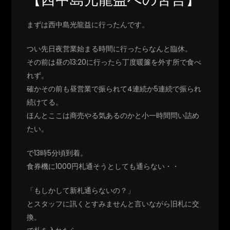
まずは西中島光龍益に行ったんです。
つい先日夜営業始まる時間に行ったらなんと臨休。
その前は昼の13:20に行ったら丁度暖簾を外す所で食べ
れず。
確かその前も昼営業で振られて4連続か5連続で振られ
続けてる。
ほんとここは商売やる気あるのかと小一時間問い詰め
たい。
で13時5分頃到着。
食券機に1000円札通そうとしても通らない・・
「もしかして新札通らないの？」
とスタッフに訊くとすみませんと言いながら旧札に交
換。