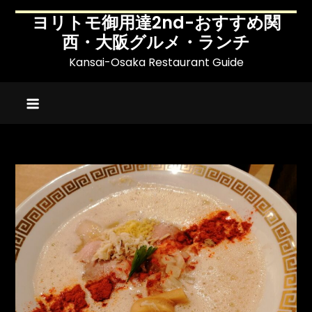
Skip
ヨリトモ御用達2nd-おすすめ関
to
西・大阪グルメ・ランチ
content
Kansai-Osaka Restaurant Guide