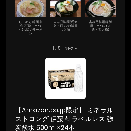
らーめん鱗 西中
吉み乃製麺所(大
吉み乃製麺所 濃
島店(塩らーめ
阪・西大橋)濃厚
厚らーめん(大
ん)大阪のラーメ
つけ麺
阪・西大橋)
ン
Next
»
1
/
5
【Amazon.co.jp限定】 ミネラル
ストロング 伊藤園 ラベルレス 強
炭酸水 500ml×24本