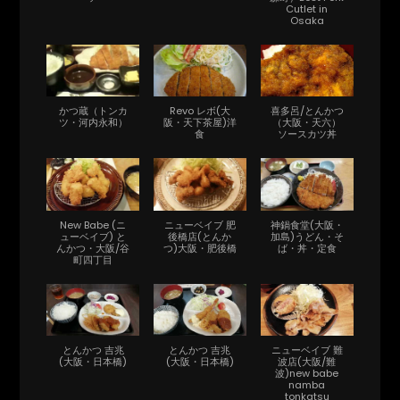
Cutlet in
Osaka
かつ蔵（トンカ
Revo レボ(大
喜多呂/とんかつ
ツ・河内永和）
阪・天下茶屋)洋
（大阪・天六）
食
ソースカツ丼
New Babe (ニ
ニューベイブ 肥
神鍋食堂(大阪・
ューベイブ) と
後橋店(とんか
加島)うどん・そ
んかつ・大阪/谷
つ)大阪・肥後橋
ば・丼・定食
町四丁目
とんかつ 吉兆
とんかつ 吉兆
ニューベイブ 難
(大阪・日本橋)
(大阪・日本橋)
波店(大阪/難
波)new babe
namba
tonkatsu