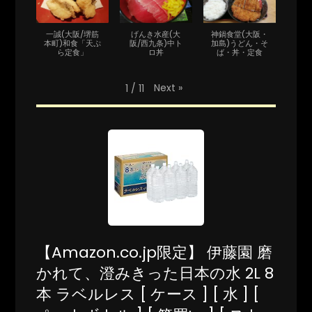
一誠(大阪/堺筋
げんき水産(大
神鍋食堂(大阪・
本町)和食「天ぷ
阪/西九条)中ト
加島)うどん・そ
ら定食」
ロ丼
ば・丼・定食
Next
»
1
/
11
【Amazon.co.jp限定】 伊藤園 磨
かれて、澄みきった日本の水 2L 8
本 ラベルレス [ ケース ] [ 水 ] [