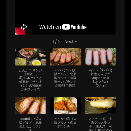
Next
»
1
/
2
とんかつ マンジ
epais(エペ)大
epais (エペ)北
ェ(大阪・八
阪グルメ・北新
新地 とんかつ
尾)TOKYO-Xと
地ランチ 大阪
Japanese
仙鳳趾（せんぽ
唯一のブランド
Style Pork
うし）の牡蠣を
犬鳴豚(泉佐野)
Cutlet
カキフライで
epais(エペ)大
とんかつ真（大
とんかつ 真（大
阪グルメ・北新
阪グルメ・西天
阪グルメラン
地とんかつラン
満ランチ）
チ・西天満・南
チ
森町）Best Pork