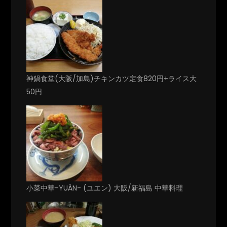
神鍋食堂(大阪/加島)チキンカツ定食820円+ライス大
50円
小菜中華-YUÁN- (ユエン) 大阪/新福島 中華料理