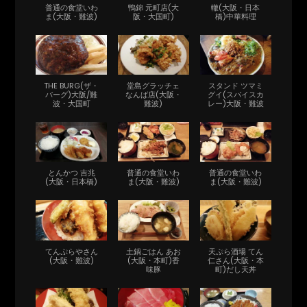
普通の食堂いわ
鴨錦 元町店(大
轍(大阪・日本
ま(大阪・難波)
阪・大国町)
橋)中華料理
THE BURG(ザ・
堂島グラッチェ
スタンド ツマミ
バーグ)大阪/難
なんば店(大阪・
グイ(スパイスカ
波・大国町
難波)
レー)大阪・難波
とんかつ 吉兆
普通の食堂いわ
普通の食堂いわ
(大阪・日本橋)
ま(大阪・難波)
ま(大阪・難波)
てんぷらやさん
土鍋ごはん あお
天ぷら酒場 てん
(大阪・難波)
(大阪・本町)香
仁さん(大阪・本
味豚
町)だし天丼