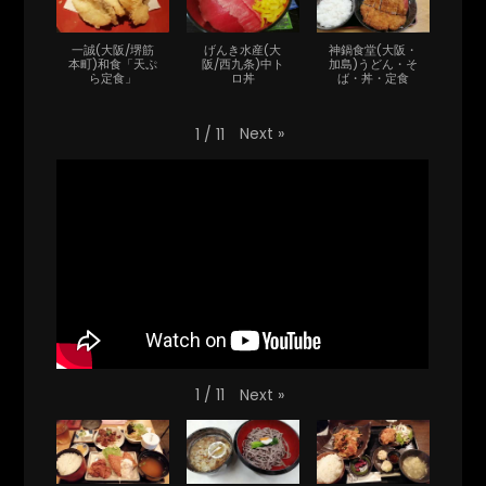
一誠(大阪/堺筋
げんき水産(大
神鍋食堂(大阪・
本町)和食「天ぷ
阪/西九条)中ト
加島)うどん・そ
ら定食」
ロ丼
ば・丼・定食
Next
»
1
/
11
Next
»
1
/
11