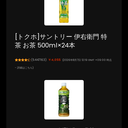
[トクホ]サントリー 伊右衛門 特
茶 お茶 500ml×24本
(
5447163
)
￥4,055
(2026年8月7日 12:19 GMT +09:00 時点
-
詳細はこちら
)