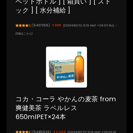
ペットボトル ] [ 箱買い ] [ スト
ック ] [ 水分補給 ]
(
5437058
)
￥998
(2026年8月7日 12:19 GMT +09:00 時点 -
詳細はこちら
)
コカ・コーラ やかんの麦茶 from
爽健美茶 ラベルレス
650mlPET×24本
(
54415826
)
￥2,009
(2026年8月7日 12:19 GMT +09:00 時