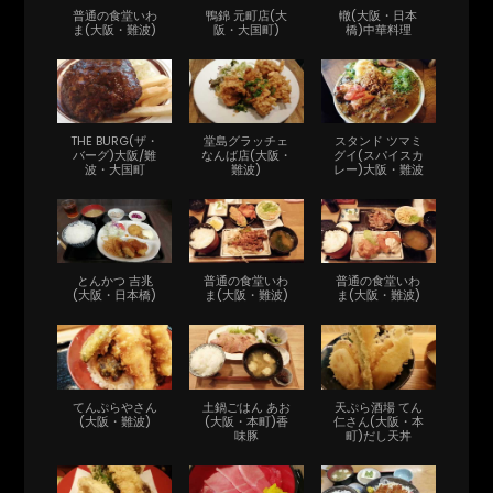
普通の食堂いわ
鴨錦 元町店(大
轍(大阪・日本
ま(大阪・難波)
阪・大国町)
橋)中華料理
THE BURG(ザ・
堂島グラッチェ
スタンド ツマミ
バーグ)大阪/難
なんば店(大阪・
グイ(スパイスカ
波・大国町
難波)
レー)大阪・難波
とんかつ 吉兆
普通の食堂いわ
普通の食堂いわ
(大阪・日本橋)
ま(大阪・難波)
ま(大阪・難波)
てんぷらやさん
土鍋ごはん あお
天ぷら酒場 てん
(大阪・難波)
(大阪・本町)香
仁さん(大阪・本
味豚
町)だし天丼