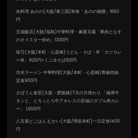
魚料理 あのの(大阪/東三国)和食「あのの御膳」1650
円
五福飯店(大阪/福島)中華料理・麻婆豆腐「豚肉となす
のオイスター炒め」1200円
味万(大阪/本町・心斎橋)うどん・そば・丼「カツカレ
ー丼」920円+ミニ冷そば100円
功夫ラーメン 中華料理(大阪/本町・心斎橋)青椒肉絲
定食900円
さぼてん食堂(大阪・肥後橋)7月の月替わり 「極厚牛
タンと、とろっとろ牛アキレスの至福のダブル肉カレ
ー」 1,600円
八百屋とごはん むかい(大阪/堺筋本町)一日定食1400
円