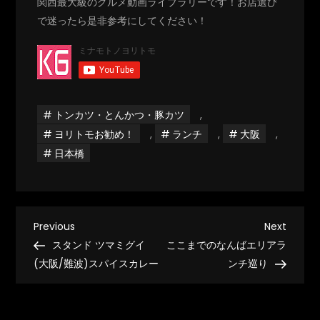
関西最大級のグルメ動画ライブラリーです！お店選び
で迷ったら是非参考にしてください！
トンカツ・とんかつ・豚カツ
,
ヨリトモお勧め！
,
ランチ
,
大阪
,
日本橋
投
Previous
Next
Previous
Next
Post
Post
スタンド ツマミグイ
ここまでのなんばエリアラ
稿
(大阪/難波)スパイスカレー
ンチ巡り
ナ