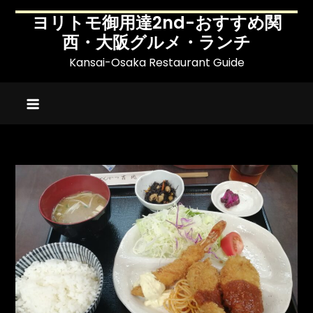
Skip
ヨリトモ御用達2nd-おすすめ関
to
西・大阪グルメ・ランチ
content
Kansai-Osaka Restaurant Guide