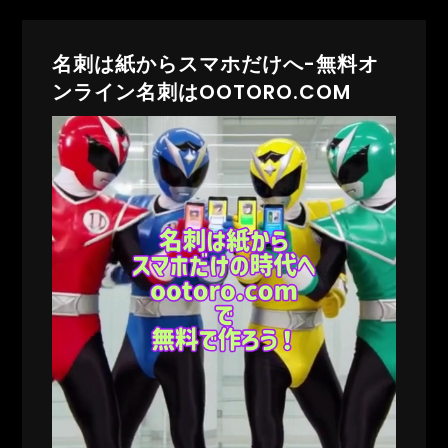
ビ
ゲ
名刺は紙からスマホだけへ-無料オ
ンライン名刺はOOTORO.COM
ー
シ
ョ
ン