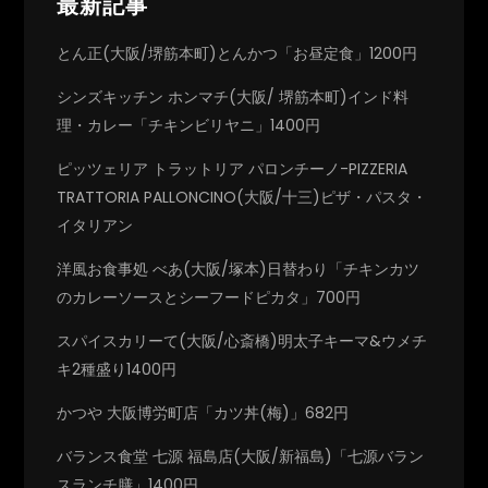
最新記事
とん正(大阪/堺筋本町)とんかつ「お昼定食」1200円
シンズキッチン ホンマチ(大阪/ 堺筋本町)インド料
理・カレー「チキンビリヤニ」1400円
ピッツェリア トラットリア パロンチーノ-PIZZERIA
TRATTORIA PALLONCINO(大阪/十三)ピザ・パスタ・
イタリアン
洋風お食事処 べあ(大阪/塚本)日替わり「チキンカツ
のカレーソースとシーフードピカタ」700円
スパイスカリーて(大阪/心斎橋)明太子キーマ&ウメチ
キ2種盛り1400円
かつや 大阪博労町店「カツ丼(梅)」682円
バランス食堂 七源 福島店(大阪/新福島)「七源バラン
スランチ膳」1400円