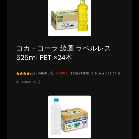
コカ・コーラ 綾鷹 ラベルレス
525ml PET ×24本
(
54415850
)
￥1,982
(2026年8月7日 12:19 GMT +09:00 時
点 -
詳細はこちら
)