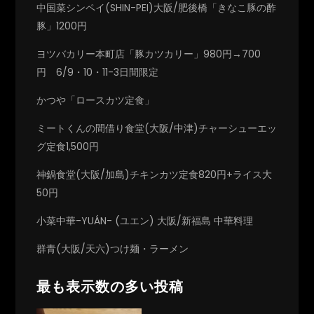
中国菜シンペイ(SHIN-PEI)大阪/肥後橋「きなこ豚の酢
豚」1200円
ヨツバカリー本町店「豚カツカリー」980円→700
円 6/9・10・11-3日間限定
かつや「ロースカツ定食」
ミートくんの間借り食堂(大阪/中津)チャーシューエッ
グ定食1,500円
神鍋食堂(大阪/加島)チキンカツ定食820円+ライス大
50円
小菜中華-YUÁN- (ユエン) 大阪/新福島 中華料理
群青(大阪/天六)つけ麺・ラーメン
最も表示数の多い投稿